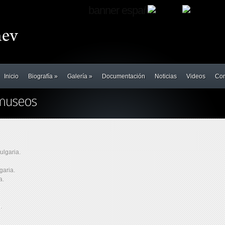
banner español
Inicio
Biografía
»
Galería
»
Documentación
Noticias
Videos
Con
ulgaria.
garia.
a.
.