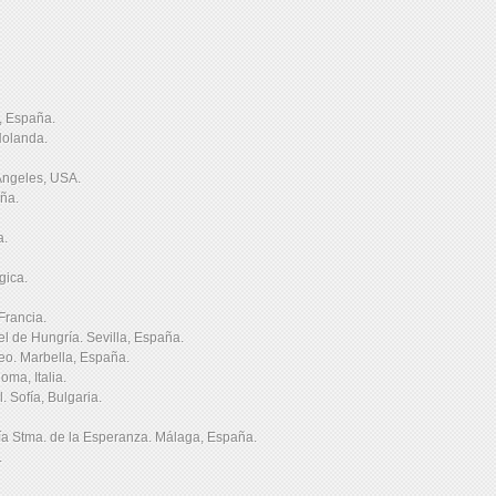
, España.
Holanda.
Angeles, USA.
ña.
a.
gica.
Francia.
el de Hungría. Sevilla, España.
o. Marbella, España.
ma, Italia.
. Sofía, Bulgaria.
ría Stma. de la Esperanza. Málaga, España.
.