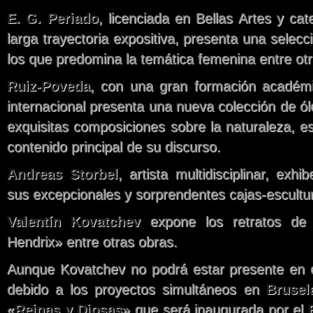
E. G. Periado
, licenciada en Bellas Artes y cat
larga trayectoria expositiva, presenta una selecc
los que predomina la temática femenina entre otr
Ruiz-Poveda
, con una gran formación académi
internacional presenta una nueva colección de ól
exquisitas composiciones sobre la naturaleza, es
contenido principal de su discurso.
Andreas Storbel
, artista multidisciplinar, exh
sus excepcionales y sorprendentes cajas-escultur
Valentín Kovatchev
expone los retratos de
Hendrix» entre otras obras.
Aunque Kovatchev no podrá estar presente en e
debido a los proyectos simultáneos en
Brusel
«
Reinas y Diosas
» que será inaugurada por el