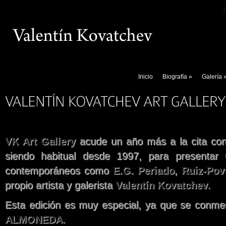
Inicio
Biografía
»
Galería
VK Art Gallery
acude un año más a la cita co
siendo habitual desde 1997, para presentar 
contemporáneos como
E.G. Periado
,
Ruiz-Pov
propio artista y galerista
Valentín Kovatchev
.
Esta edición es muy especial, ya que se conm
ALMONEDA
.