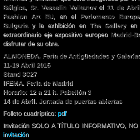
Bélgica
,
Sr. Vesselin Valkanov
el
11 de Abri
Fashion Art EU
, en el
Parlamento Europ
Bulgaria
y la exhibición en
The Gallery
e
extraordinario eje expositivo europeo
Madrid-Br
disfrutar de su obra.
ALMONEDA. Feria de Antigüedades y Galerías
11-19 Abril 2015
Stand 3C27
IFEMA. Feria de Madrid
Horario: 12 a 21 h. Pabellón 3
14 de Abril. Jornada de puertas abiertas
Folleto cuadríptico:
pdf
Invitación SOLO A TÍTULO INFORMATIVO, N
invitación